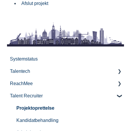
Afslut projekt
Systemstatus
Talentech
ReachMee
Publishing services in Talentech
Talent Recruiter
IT-audit
Get started with ReachMee
Publishing jobs
Projektoprettelse
GDPR
Kandidatbehandling