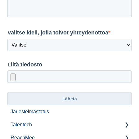
Valitse kieli, jolla toivot yhteydenottoa
*
Liitä tiedosto
Järjestelmästatus
Talentech
ReachMee
IT-audit