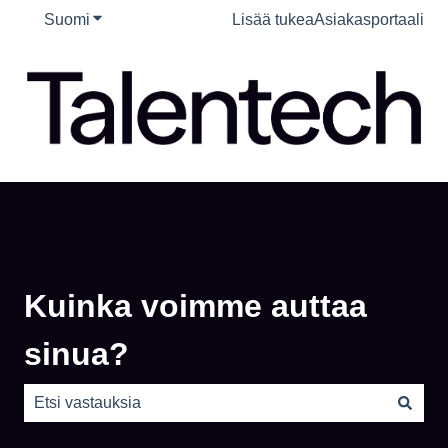
Suomi
Näytä käännöksien alavalikko
Lisää tukea
Asiakasportaali
Kuinka voimme auttaa
sinua?
Ehdotuksia ei ole, koska hakukenttä on tyhjä.