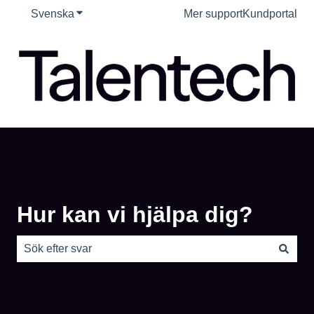
Svenska
Visa undermenyer för översättningar
Mer support
Kundportal
Hur kan vi hjälpa dig?
Det finns inga förslag eftersom sökfältet är tomt.