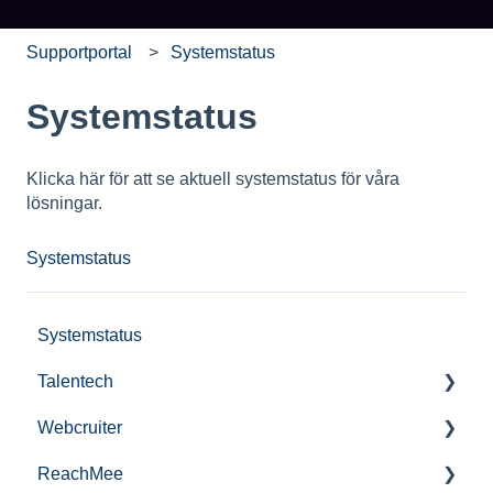
Supportportal
Systemstatus
Systemstatus
Klicka här för att se aktuell systemstatus för våra
lösningar.
Systemstatus
Systemstatus
Talentech
Webcruiter
Publiseringsval i Talentech
ReachMee
Talentech ID
FAQ jobbsökare