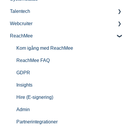
Talentech
Webcruiter
Publiseringsval i Talentech
ReachMee
Talentech ID
FAQ jobbsökare
IT-audit
Kom igång med ReachMee
ReachMee FAQ
GDPR
Insights
Hire (E-signering)
Admin
Partnerintegrationer