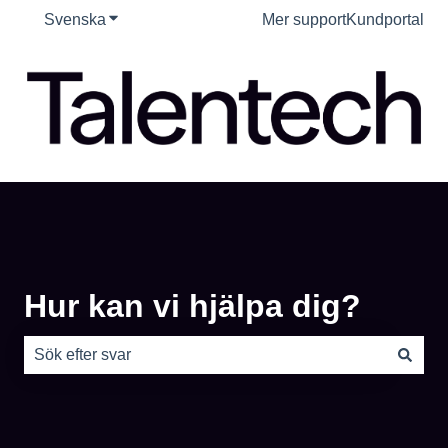
Svenska
Visa undermenyer för översättningar
Mer support
Kundportal
Hur kan vi hjälpa dig?
Det finns inga förslag eftersom sökfältet är tomt.