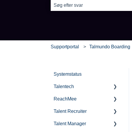
Der er ingen forslag, da søgefeltet er
Supportportal
Talmundo Boarding
Systemstatus
Talentech
ReachMee
Publishing services in
Talentech
Talent Recruiter
Get started with ReachMee
IT-audit
Talent Manager
Publishing jobs
Projektoprettelse