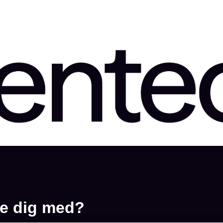
ser
pe dig med?