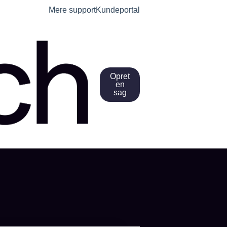
Mere support
Kundeportal
Opret
en
sag